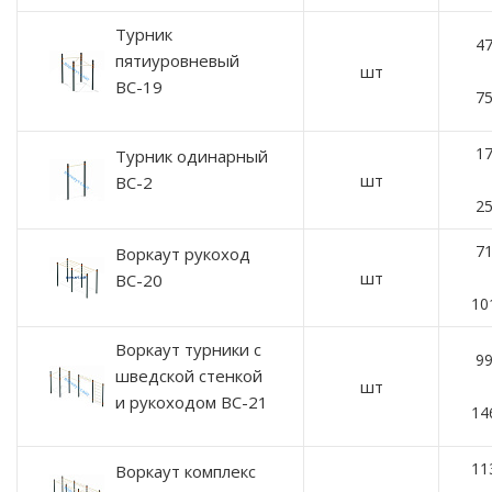
Турник
47
пятиуровневый
шт
ВС-19
75
17
Турник одинарный
шт
ВС-2
25
71
Воркаут рукоход
шт
ВС-20
10
Воркаут турники с
99
шведской стенкой
шт
и рукоходом ВС-21
14
11
Воркаут комплекс