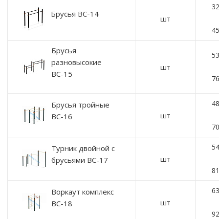
32
Брусья ВС-14
шт
45
Брусья
53
разновысокие
шт
ВС-15
76
48
Брусья тройные
шт
ВС-16
70
54
Турник двойной с
шт
брусьями ВС-17
81
63
Воркаут комплекс
шт
ВC-18
92