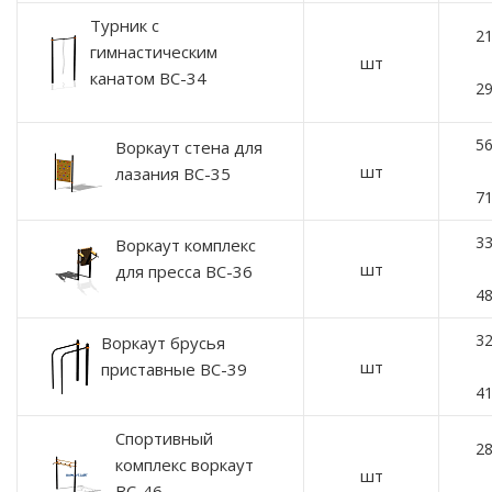
Турник с
21
гимнастическим
шт
канатом ВС-34
29
56
Воркаут стена для
шт
лазания ВС-35
71
33
Воркаут комплекс
шт
для пресса ВС-36
48
32
Воркаут брусья
шт
приставные ВС-39
41
Спортивный
28
комплекс воркаут
шт
ВС-46